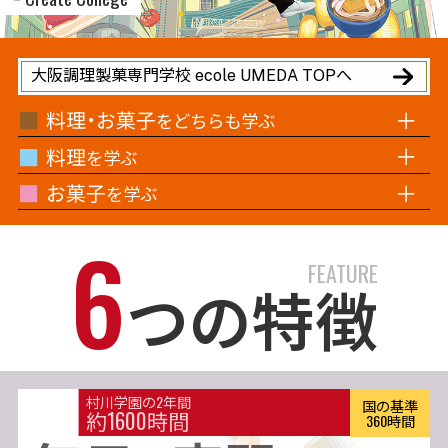
大阪調理製菓専門学校 ecole UMEDA TOPへ
料理・お菓子
をどちらも学ぶ
料理
を学ぶ
お菓子
を学ぶ
6
FEATURE
つの特徴
村川学園の2年間
国の基準
約1600時間
360時間