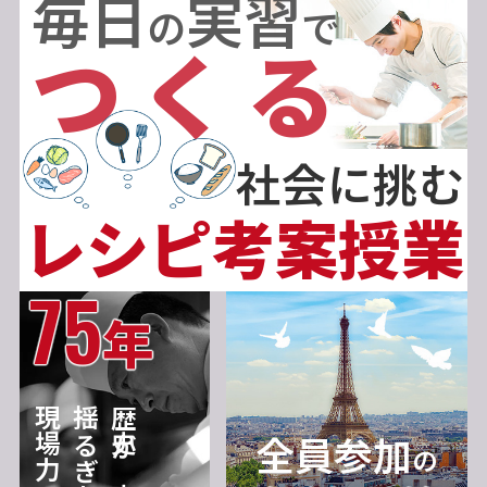
毎日
実習
の
で
つくる
社会に挑む
レシピ考案授業
75
年
現場力
揺るぎない
歴史が育む
全員参加
の