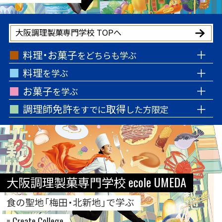
大阪調理製菓専門学校 TOPへ
料理・お菓子
をどちらも学ぶ
料理
を学ぶ
お菓子
を学ぶ
調理師免許
取得
をすでに
した方限定
大阪調理製菓専門学校 ecole UMEDA
食の聖地「梅田・北新地」で学ぶ
= Create College