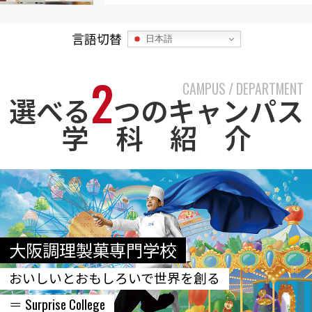
言語切替
日本語
2
CAMPUS / DEPARTMENT
選べる
つのキャンパス
学 科 紹 介
大阪調理製菓専門学校
おいしいとおもしろいで世界を創る
＝ Surprise College