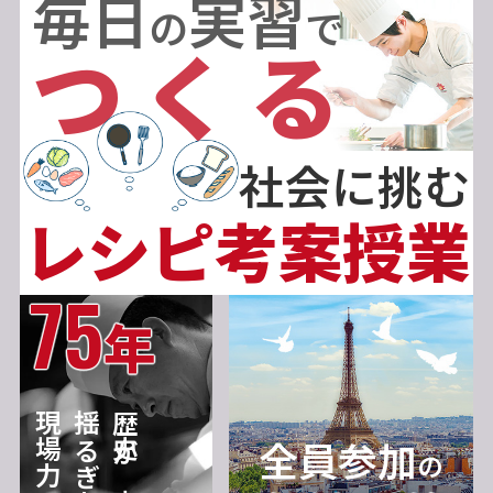
毎日
実習
の
で
つくる
社会に挑む
レシピ考案授業
75
年
現場力
揺るぎない
歴史が育む
全員参加
の