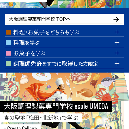
大阪調理製菓専門学校 TOPへ
料理・お菓子
をどちらも学ぶ
料理
を学ぶ
お菓子
を学ぶ
調理師免許
取得
をすでに
した方限定
大阪調理製菓専門学校 ecole UMEDA
食の聖地「梅田・北新地」で学ぶ
= Create College