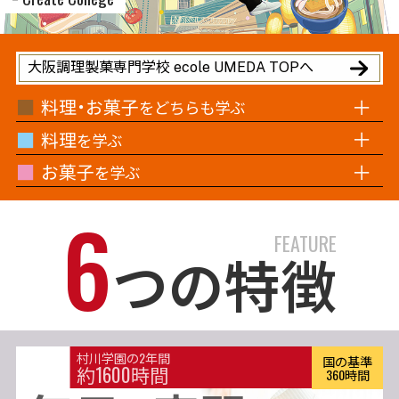
大阪調理製菓専門学校 ecole UMEDA TOPへ
料理・お菓子
をどちらも学ぶ
料理
を学ぶ
お菓子
を学ぶ
6
FEATURE
つの特徴
村川学園の2年間
国の基準
約1600時間
360時間