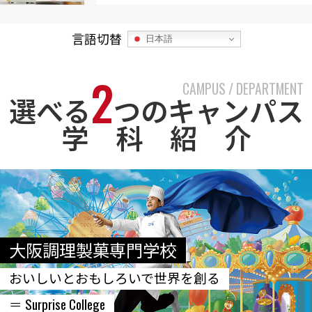
言語切替
日本語
2
CAMPUS / DEPARTMENT
選べる
つのキャンパス
学 科 紹 介
大阪調理製菓専門学校
おいしいとおもしろいで世界を創る
＝ Surprise College