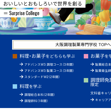
おいしいとおもしろいで世界を創る
＝ Surprise College
大阪調理製菓専門学校 TOP
料理・お菓子
お菓子
をどちらも学ぶ
を
アドバンスW3 調理コース（3年間）
製菓総合本
アドバンスW3 製菓コース（3年間）
製菓衛生師
スタンダードW2（2年間）
調理師免
限定
料理
を学ぶ
文科省キャ
調理総合本科（2年間）
キャリアア
調理師科（1年間）