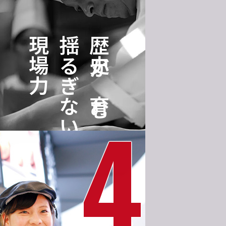
現場力
揺るぎない
歴史が育む
4