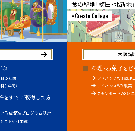
食の聖地「梅田・北新地
= Create College
へ
大阪調理
料理・お菓子
学ぶ
をど
科（2年間）
アドバンスW3 調理コ
科（1年間）
アドバンスW3 製菓コ
スタンダードW2（2年
許
取得
をすでに
した方
リア形成促進プログラム認定
シスト科（1年間）