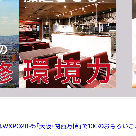
の
環境力
修