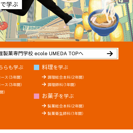
」で学ぶ
製菓専門学校 ecole UMEDA TOPへ
料理
ちらも学ぶ
を学ぶ
ース（3年間）
調理総合本科（2年間）
ース（3年間）
調理師科（1年間）
間）
お菓子
を学ぶ
製菓総合本科（2年間）
製菓衛生師科（1年間）