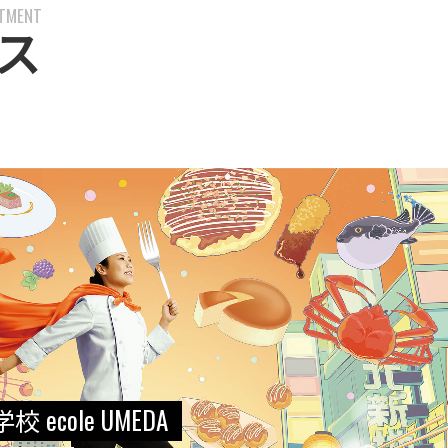
RTMENT
ス
cole UMEDA