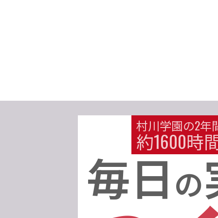
村川学園の2年
約1600時
毎日
の