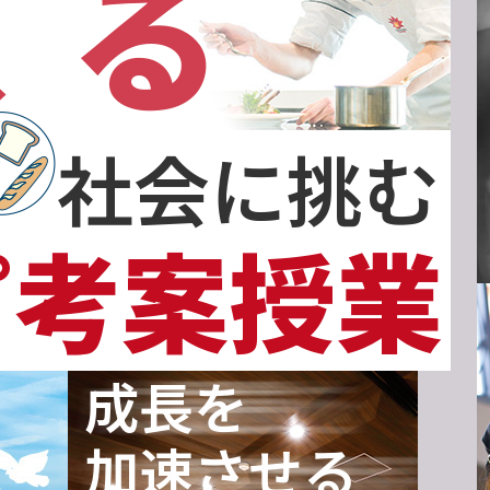
くる
社会に挑む
ピ考案授業
成長を
加速させる