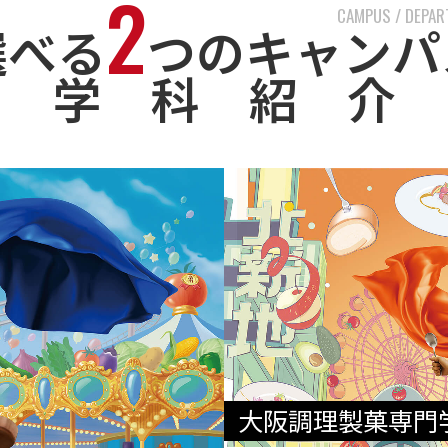
2
CAMPUS / DEPA
選べる
つのキャンパ
学 科 紹 介
大阪調理製菓専門学校 e