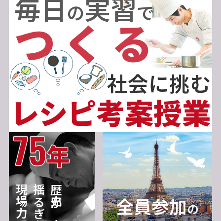
毎日
実習
の
で
つくる
社会に挑む
レシピ考案授業
75
年
現場力
揺るぎない
歴史が育む
全員参加
の