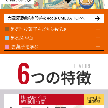
大阪調理製菓専門学校 ecole UMEDA TOPへ
料理・お菓子
をどちらも学ぶ
料理
を学ぶ
お菓子
を学ぶ
6
FEATURE
つの特徴
村川学園の2年間
国の基準
約1600時間
360時間