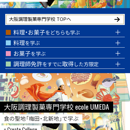
大阪調理製菓専門学校 TOPへ
料理・お菓子
をどちらも学ぶ
料理
を学ぶ
お菓子
を学ぶ
調理師免許
取得
をすでに
した方限定
大阪調理製菓専門学校 ecole UMEDA
食の聖地「梅田・北新地」で学ぶ
= Create College