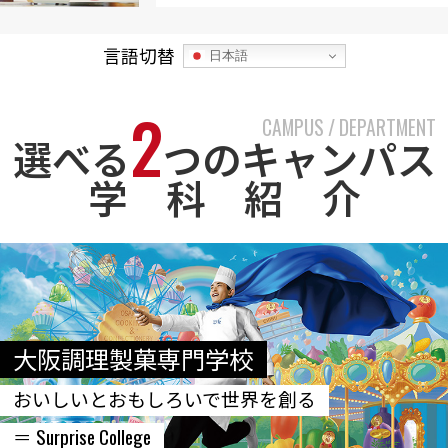
言語切替
日本語
2
CAMPUS / DEPARTMENT
選べる
つのキャンパス
学 科 紹 介
大阪調理製菓専門学校
おいしいとおもしろいで世界を創る
＝ Surprise College