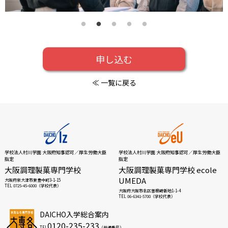
申し込む
≪ 一覧に戻る
学校法人村川学園 大阪府知事認可／厚生労働大臣
学校法人村川学園 大阪府知事認可／厚生労働大臣
指定
指定
大阪調理製菓専門学校
大阪調理製菓専門学校 ecole
UMEDA
大阪府泉大津市東豊中町3-1-15
TEL 0725-45-6000（学校代表）
大阪府大阪市北区曽根崎新地1-1-4
TEL 06-6341-5700（学校代表）
DAICHO入学総合案内
0120-235-233
TEL
（共通番号）