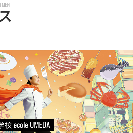
RTMENT
ス
cole UMEDA