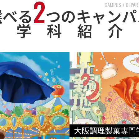
2
CAMPUS / DEPA
選べる
つのキャンパ
学 科 紹 介
大阪調理製菓専門学校 e