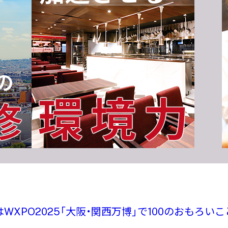
の
環境力
修