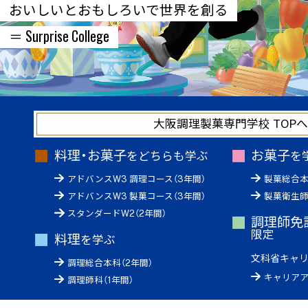
おいしいとおもしろいで世界を創る
＝ Surprise College
大阪調理製菓専門学校 TOP
料理・お菓子
お菓子
をどちらも学ぶ
を
アドバンスW3 調理コース（3年間）
製菓総合本
アドバンスW3 製菓コース（3年間）
製菓衛生師
スタンダードW2（2年間）
調理師免
限定
料理
を学ぶ
文科省キャ
調理総合本科（2年間）
キャリアア
調理師科（1年間）