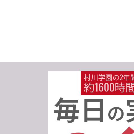
村川学園の2年
約1600時
毎日
の