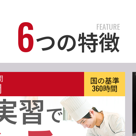
6
FEATURE
つの特徴
間
国の基準
間
360時間
実習
で