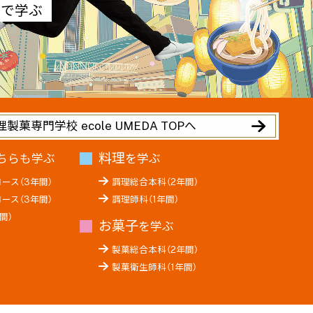
」で学ぶ
製菓専門学校 ecole UMEDA TOPへ
料理
ちらも学ぶ
を学ぶ
ース（3年間）
調理総合本科（2年間）
ース（3年間）
調理師科（1年間）
間）
お菓子
を学ぶ
製菓総合本科（2年間）
製菓衛生師科（1年間）