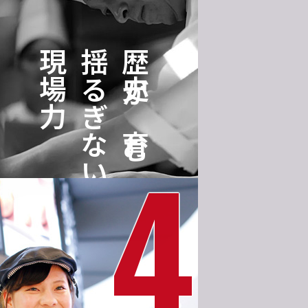
現場力
揺るぎない
歴史が育む
4