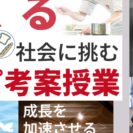
くる
社会に挑む
ピ考案授業
成長を
加速させる