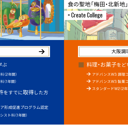
食の聖地「梅田・北新地
= Create College
へ
大阪調理
料理・お菓子
学ぶ
をど
科（2年間）
アドバンスW3 調理コ
科（1年間）
アドバンスW3 製菓コ
スタンダードW2（2年
許
取得
をすでに
した方
リア形成促進プログラム認定
シスト科（1年間）