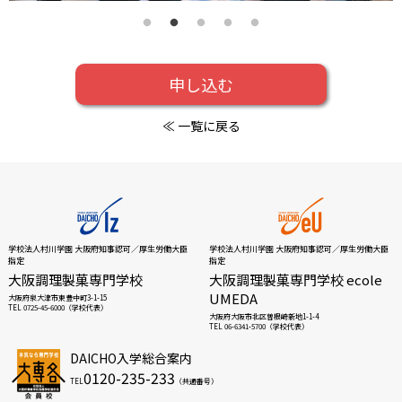
申し込む
≪ 一覧に戻る
学校法人村川学園 大阪府知事認可／厚生労働大臣
学校法人村川学園 大阪府知事認可／厚生労働大臣
指定
指定
大阪調理製菓専門学校
大阪調理製菓専門学校 ecole
UMEDA
大阪府泉大津市東豊中町3-1-15
TEL 0725-45-6000（学校代表）
大阪府大阪市北区曽根崎新地1-1-4
TEL 06-6341-5700（学校代表）
DAICHO入学総合案内
0120-235-233
TEL
（共通番号）