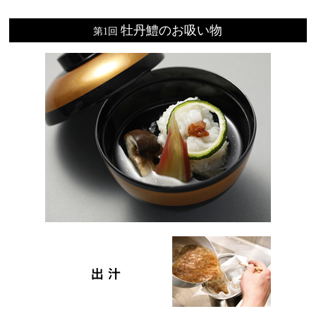
牡丹鱧のお吸い物
第1回