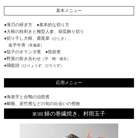
基本メニュー
●薄刃の研ぎ方 ●基本的な切り方
●大根の桂剥きと梅型人参、胡瓜飾り切り
●切り干し大根、鹿尾菜
、
（ひじき）
金平牛蒡
（常備菜）
●茄子のオランダ煮 ●筑前煮
●野菜の炊き合わせ
（芋・蛸・南京）
●飛龍頭
（ひりょうず、ひろうず）
応用メニュー
●海老芋と合鴨の治部煮
●鯛蕪、若竹煮などの旬の出会いの煮物
鰆の巻繊焼き、村雨玉子
第3回