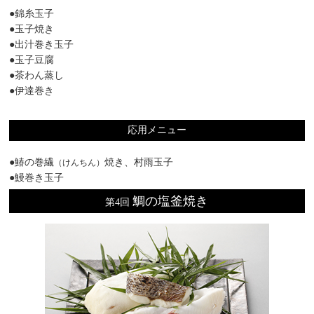
●錦糸玉子
●玉子焼き
●出汁巻き玉子
●玉子豆腐
●茶わん蒸し
●伊達巻き
応用メニュー
●鰆の巻繊
焼き、村雨玉子
（けんちん）
●鰻巻き玉子
鯛の塩釜焼き
第4回