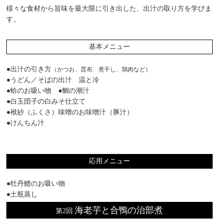
様々な食材から旨味を最大限に引き出した、出汁の取り方を学びま
す。
基本メニュー
●出汁の引き方
（かつお、昆布、煮干し、鶏肉など）
●うどん／そばの出汁 温と冷
●蛤のお吸い物 ●鯛の潮汁
●白玉団子の白みそ仕立て
●袱紗（ふくさ）味噌のお味噌汁（豚汁）
●けんちん汁
応用メニュー
●牡丹鱧のお吸い物
●土瓶蒸し
海老芋と合鴨の治部煮
第2回