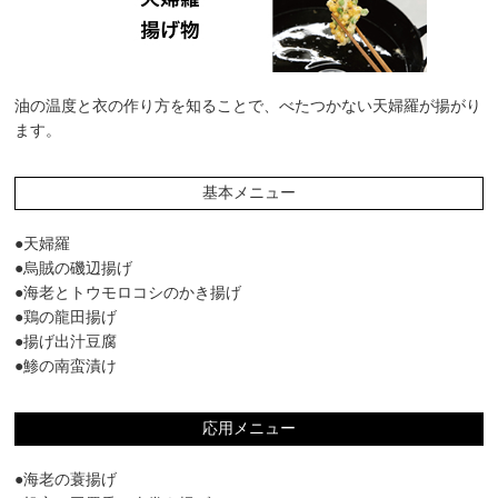
油の温度と衣の作り方を知ることで、べたつかない天婦羅が揚がり
ます。
基本メニュー
●天婦羅
●烏賊の磯辺揚げ
●海老とトウモロコシのかき揚げ
●鶏の龍田揚げ
●揚げ出汁豆腐
●鯵の南蛮漬け
応用メニュー
●海老の蓑揚げ