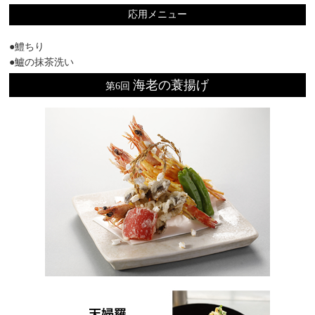
応用メニュー
●鱧ちり
●鱸の抹茶洗い
海老の蓑揚げ
第6回