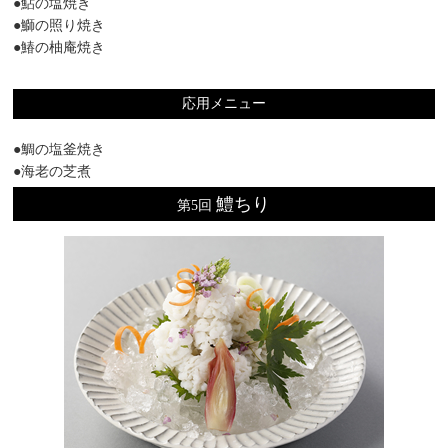
●鮎の塩焼き
●鰤の照り焼き
●鰆の柚庵焼き
応用メニュー
●鯛の塩釜焼き
●海老の芝煮
鱧ちり
第5回