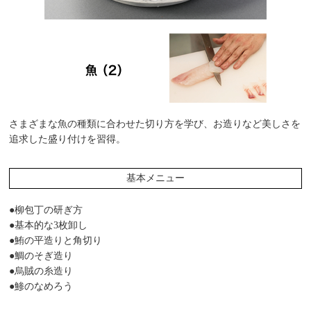
さまざまな魚の種類に合わせた切り方を学び、お造りなど美しさを
追求した盛り付けを習得。
基本メニュー
●柳包丁の研ぎ方
●基本的な3枚卸し
●鮪の平造りと角切り
●鯛のそぎ造り
●烏賊の糸造り
●鯵のなめろう