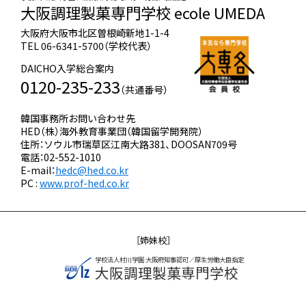
大阪調理製菓専門学校 ecole UMEDA
大阪府大阪市北区曽根崎新地1-1-4
TEL 06-6341-5700（学校代表）
DAICHO入学総合案内
0120-235-233
（共通番号）
韓国事務所お問い合わせ先
HED（株）海外教育事業団（韓国留学開発院）
住所：ソウル市瑞草区江南大路381、DOOSAN709号
電話：02-552-1010
E-mail：
hedc@hed.co.kr
PC :
www.prof-hed.co.kr
［姉妹校］
学校法人村川学園 大阪府知事認可／厚生労働大臣指定
大阪調理製菓専門学校