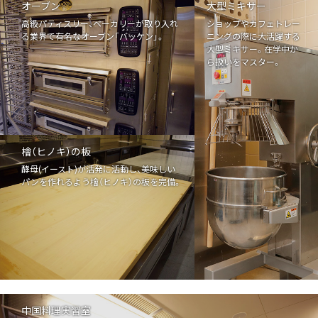
オーブン
大型ミキサー
高級パティスリー、ベーカリーが取り入れ
ショップやカフェトレー
る業界で有名なオーブン「バッケン」。
ニングの際に大活躍する
大型ミキサー。在学中か
ら扱いをマスター。
檜（ヒノキ）の板
酵母(イースト)が活発に活動し、美味しい
パンを作れるよう檜（ヒノキ）の板を完備。
中国料理実習室