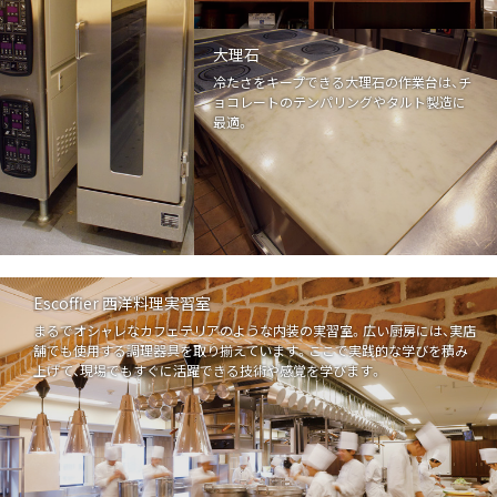
大理石
冷たさをキープできる大理石の作業台は、チ
ョコレートのテンパリングやタルト製造に
最適。
Escoffier 西洋料理実習室
まるでオシャレなカフェテリアのような内装の実習室。広い厨房には、実店
舗でも使用する調理器具を取り揃えています。ここで実践的な学びを積み
上げて、現場でもすぐに活躍できる技術や感覚を学びます。