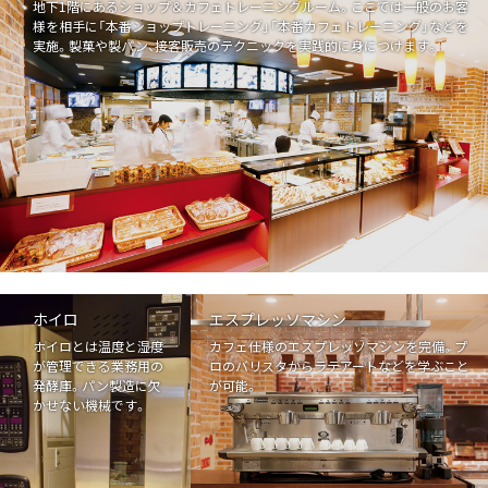
地下1階にあるショップ＆カフェトレーニングルーム。ここでは一般のお客
交通・アクセス
様を相手に「本番ショップトレーニング」「本番カフェトレーニング」などを
実施。製菓や製パン、接客販売のテクニックを実践的に身につけます。
プライバシーポリシー
学校報告書
別科 通信講座
ホイロ
エスプレッソマシン
ホイロとは温度と湿度
カフェ仕様のエスプレッソマシンを完備。プ
が管理できる業務用の
ロのバリスタからラテアートなどを学ぶこと
発酵庫。パン製造に欠
が可能。
かせない機械です。