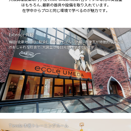
はもちろん、最新の器具や設備を取り入れています。
施設・設備
在学中からプロと同じ環境で学べるのが魅力です。
キャンパスライフ
Exterior 外観
入学案内
梅田・北新地の街に馴染む、学校らしくない外観。赤煉瓦が特徴的な英国風
のおしゃれな校舎で、大調生は毎日元気に学んでいます。
学費・奨学金
オープンキャンパス
訪問者別ページ
学校紹介
よくあるご質問
お問い合わせ
Tienda 本番トレーニングルーム