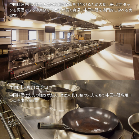
中国料理専用の強力火力の火口や飲茶を手掛けるための蒸し器、北京ダッ
クを調理できる専用窯など歴史が長く奥深い中国料理を専門的に学べる実
習室。
中国料理専用コンロ
中国料理は火力の強さが魅力。家庭の約10倍の火力をもつ中国料理専用コ
ンロを用います。