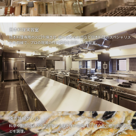
日本料理実習室
日本料理専用の火口や焼き台、鍋や多彩なお皿など日本料理のスペシャリス
トの目線で、 プロの現場の作業環境を実現した実習室。
遠赤外線グリル
料亭や割烹では、下火で加熱する焼き床が完備。鮎の踊り串や鱧の串打ちな
どを調理。