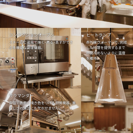
コンベクションオーブン
ヒートランプ
スチームと温風で焼く・煮る・蒸すができ
赤外線ウォーマーで、完成
る多機能な調理機器。
した料理を提供するまで
の間冷めないように温度
を維持。
サラマンダー
高温で表面に焼き色をつける厨房機器。美
味しさの演出にも欠かせません。