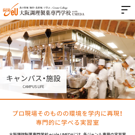
日本語
オープンキャンパス
レストラン・ショップ情報
LINEで資料請求
アクセス
キャンパス・施設
⼤阪調理製菓専⾨学校ってどんな学校？
CAMPUS LIFE
海外展開
プロ現場そのものの環境を学内に再現！
学科紹介
専門的に学べる実習室
就職情報
大阪調理製菓専門学校 ecole UMEDAには、各ジャンル専用の実習室